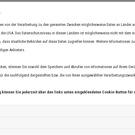
.
en Sie uns über das Kontaktformular!
hmen von der Verarbeitung zu den genannten Zwecken möglicherweise Daten an Länder 
in die USA. Das Datenschutzniveau in diesen Ländern ist möglicherweise nicht mit dem i
o, dass staatliche Behörden auf diese Daten zugreifen können. Weitere Informationen zu 
iligen Anbieters.
Google Maps
cken, stimmen Sie sowohl dem Speichern und Abrufen von Informationen auf Ihrem Gerä
r die nachfolgend dargestellten bzw. die von Ihnen ausgewählten Verarbeitungszwecke 
Aufgrund Ihrer Cookie-Einstellungen kann 
Wenn Sie dieses Modul sehen möchten, passen
g können Sie jederzeit über den links unten eingeblendeten Cookie-Button für 
entsprechen
Cookie Einstel