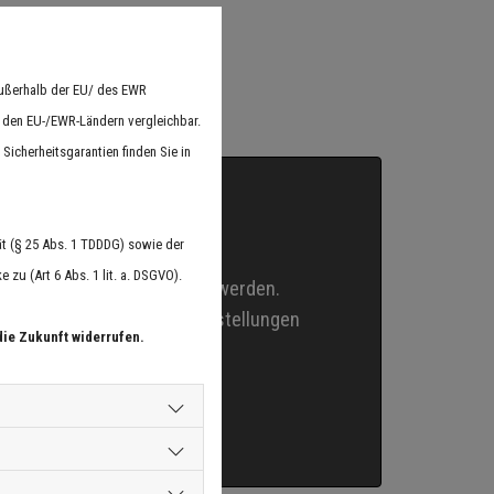
außerhalb der EU/ des EWR
n den EU-/EWR-Ländern vergleichbar.
Sicherheitsgarantien finden Sie in
 inaktiv
t (§ 25 Abs. 1 TDDDG) sowie der
zu (Art 6 Abs. 1 lit. a. DSGVO).
dieses Modul nicht geladen werden.
 Sie bitte Ihre Cookie-Einstellungen
die Zukunft widerrufen.
d an.
lungen