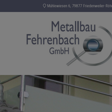
Mühlewiesen 6, 79877 Friedenweiler-Röt