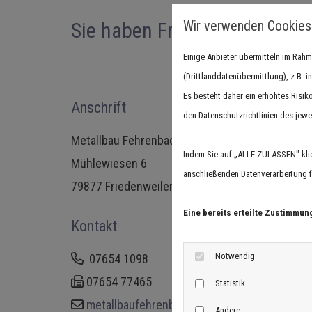
Wir verwenden Cookies
Sie haben Fragen? Kontaktier
Einige Anbieter übermitteln im Ra
(Drittlanddatenübermittlung), z.B. 
Es besteht daher ein erhöhtes Risik
Anschrift
den Datenschutzrichtlinien des jewe
Metallbau Fehrenbach GmbH
Indem Sie auf „ALLE ZULASSEN" kli
Mühlewiesen 6
anschließenden Datenverarbeitung fü
79877 Friedenweiler-Rötenbach
Eine bereits erteilte Zustimmun
Kontakt
Notwendig
07654 1098
07654 77465
Statistik
metallbaufehrenbach@t-online.de
Andere